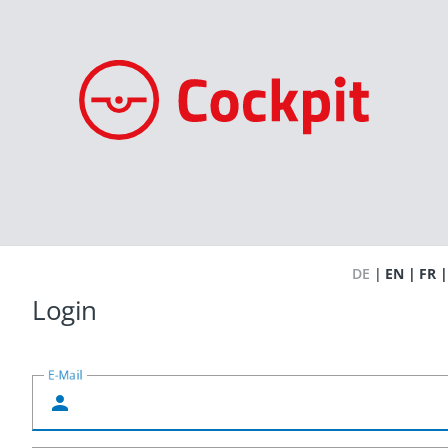
DE
EN
FR
Login
E-Mail